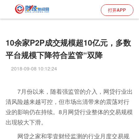
打开APP
10余家P2P成交规模超10亿元，多数
平台规模下降符合监管“双降
2018-09-08 10:12:24
7月份以来，随着强监管的介入，网贷行业出
清风险越来越可控，但市场出清带来的震荡对行
业的影响仍在持续。8月网贷行业整体的交易规模
出现较大下滑。
网贷之家和零壹财经监测的行业月度交易规