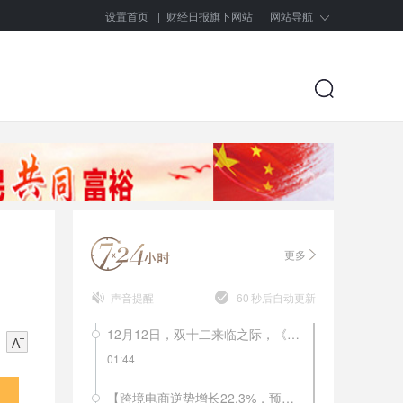
设置首页
|
财经日报旗下网站
网站导航
更多
声音提醒
60
秒后自动更新
12月12日，双十二来临之际，《南方周末》的一篇报道就解开了不少人的困惑，南极人品牌所有商品均不自己生产，品牌的拥有方南极电商只是品牌的运营方和吊牌的出售者。网上的南极人店铺有多少呢？目前南极人旗下全品牌授权经销商有846家，合作经销商3427家，授权店铺4442家。从2018年年初至今，南极人已经14次被国家质监部门及地方消费者协会拉入不合格产品黑名单。这样的滥授权，会不会毁掉南极人这个品牌？
01:44
【跨境电商逆势增长22.3%，预计年底将突破9万亿大关】9月8日，《中国电子商务报告2017-2018》在厦门发布。报告显示，2017年中国全年全社会电子商务交易总额规模达到29.16万亿元，交易额同比增长11.7%，是2013年的2.8倍。其中跨境电商交易额达8.2万亿元，同比增长22.3%，预计2018年中国跨境电商交易规模将达到9万亿以上，占全球交易总额40%以上。