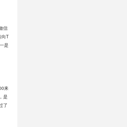
做信
转向T
一是
00来
，是
过了