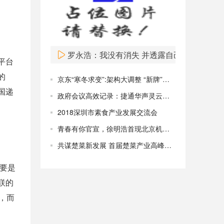
罗永浩：我没有消失 并透露自己在忙这事
平台
的
京东“寒冬求变”:架构大调整 “新牌”能否力挽狂澜
国递
政府会议高效记录：捷通华声灵云智能转录系统全新升级
2018深圳市素食产业发展交流会
青春有你官宣，徐明浩首现北京机场青春感十足
共谋楚菜新发展 首届楚菜产业高峰论坛在汉召开
主要是
联的
，而