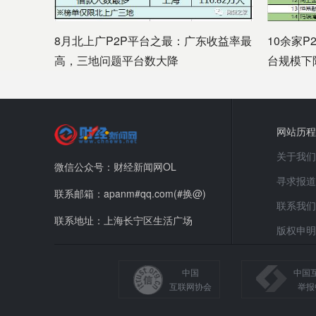
8月北上广P2P平台之最：广东收益率最
10余家P
高，三地问题平台数大降
台规模下
网站历程
关于我们
微信公众号：财经新闻网OL
寻求报道
联系邮箱：apanm#qq.com(#换@)
联系我们
联系地址：上海长宁区生活广场
版权申明
中国
中国
互联网协会
举报