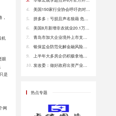
3.
美国150家行业协会呼吁勿对更多中国商品加征关税
4.
【石墨电极企业现货供应吃紧状态 石墨电极价格有望继续上涨】截止本周五止， 国内超高功率石墨电极直径300-700mm主流出厂含税价格5万-13万元\/吨，高功率石墨电极直径300-500mm主流出厂含税价格4.5万-6.5万元\/吨，普通功率石墨电极直径300-500mm主流出厂含税价格3万-4万元\/吨。分析称，石墨电极价格低位反弹以及现货紧张，都给下游采购带来积极信号，市场买涨情绪渐增。后市看石墨电极价格下跌行情结束，震荡上行开启，但是否能够大幅反弹有待市场验证。
路，
拼多多：亏损且声名狼藉 危机四伏如何自救
5.
08:00
美国8月新增非农就业20.1万人 好于市场预期
6.
【北京市住建委:互联网平台房源须信息真实并实时更新】北京市住建委相关负责人日前表示，互联网平台作为房源发布主渠道，必须做到房源信息、经纪人信息真实并实时更新。开展互联网房源信息执法检查是一项长期工作，北京住建执法部门每周都会安排执法人员对各网站房源信息发布情况进行专项执法检查。（新华网）
青岛市加大企业境外上市支持力度
08:00
7.
投机
银保监会防范化解金融风险攻坚战三年行动方案已获金融委批准
8.
【《全球石墨烯产业研究报告（2018）》正式发布】 2018中国国际石墨烯创新大会新闻发布会在西安召开，由中国石墨烯产业技术创新战略联盟产业研究中心编写的《全球石墨烯产业研究报告(2018)》正式发布。 据统计，截至2017年12月底，我国从事石墨烯的研发、生产、销售、推广等相关单位的数量达到4800多家，石墨烯产业的市场规模增长至70亿元，石墨烯产业呈现出快速发展趋势，石墨烯应用企业已经初具规模，并形成了良性循环的状态。
08:00
上半年大多房企仍积极拿地扩规模 房地产板块中期净负债率超过100
9.
还眼
发改委：做好政府出资产业投资基金绩效评价工作
10.
无
【期货公司分类评价结果出炉 19家获得“AA”评级】2018年期货公司分类评价结果日前正式揭晓。期货行业149家期货公司都参与分类评价，其中80家期货公司维持评级不变，而且期货行业头部公司继续保持稳定格局。数据显示，19家期货公司被评为“AA”级，较去年减少3家。A类公司数量与去年持平，均为37家；B类公司数量由去年的100家降至94家；C类公司数量由去年的8家增至16家；D类公司数量由去年的4家降至2家。（券商中国）
只是
08:00
【中国电影票房达467亿元】第四届中国电影新力量论坛8日在长春举行。据介绍，截至9月7日，中国电影票房达467亿元，同比增长16%，国产影片份额超65%，票房前10名影片中国产片占7部，且包揽前4位。（一财）
热点专题
08:00
【北京：2017年新能源和可再生能源利用量达543万吨标准煤】2017年，北京市新能源和可再生能源利用量达到543万吨标准煤，占全市能源消费总量比重为7.6%。据了解，《北京市“十三五”时期新能源和可再生能源发展规划》提出：到2020年，北京市新能源和可再生能源开发利用总量达到620万吨标准煤，较2015年增长35%以上，占全市能源消费总量的比重达到8%以上。（新华社）
个网
08:00