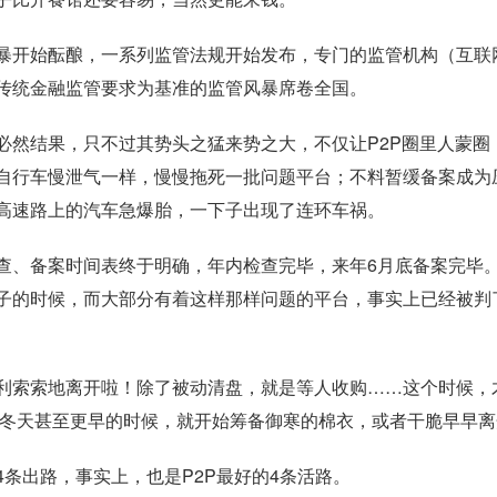
暴开始酝酿，一系列监管法规开始发布，专门的监管机构（互联
传统金融监管要求为基准的监管风暴席卷全国。
必然结果，只不过其势头之猛来势之大，不仅让P2P圈里人蒙圈
自行车慢泄气一样，慢慢拖死一批问题平台；不料暂缓备案成为
高速路上的汽车急爆胎，一下子出现了连环车祸。
查、备案时间表终于明确，年内检查完毕，来年6月底备案完毕
子的时候，而大部分有着这样那样问题的平台，事实上已经被判
利索索地离开啦！除了被动清盘，就是等人收购……这个时候，
个冬天甚至更早的时候，就开始筹备御寒的棉衣，或者干脆早早
条出路，事实上，也是P2P最好的4条活路。