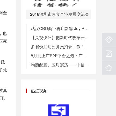
【《殡葬管理条例》时隔21年拟大修，5项基本服务实行政府定价】民政部7日公布的《殡葬管理条例（修订草案征求意见稿）》中明确提出，国家建立基本殡葬公共服务制度，提供遗体接运、暂存、火化、骨灰存放以及生态安葬等基本殡葬服务，实行政府定价并动态调整。针对殡葬设施管理，征求意见稿规定，严格限制公墓墓位占地面积、墓碑高度和使用期限。公益性公墓、骨灰堂的墓位、格位价格实行政府定价并动态调整。经营性公墓的墓位用地费和维护管理费实行政府指导价。（新华社）
网金
08:00
2018深圳市素食产业发展交流会
武汉CBD商业再启新篇 Joy Park悦街华彩启幕
，也
【央视快评】把新时代改革开放继续推向前进
压死
多省份启动公务员招录工作 “京考”笔试今举行
8月北上广P2P平台之最：广东收益率最高，三地问题平台数大降
。政
均衡配置、应对震荡——中信建投9月金股组合
了死
才真
热点视频
离开。