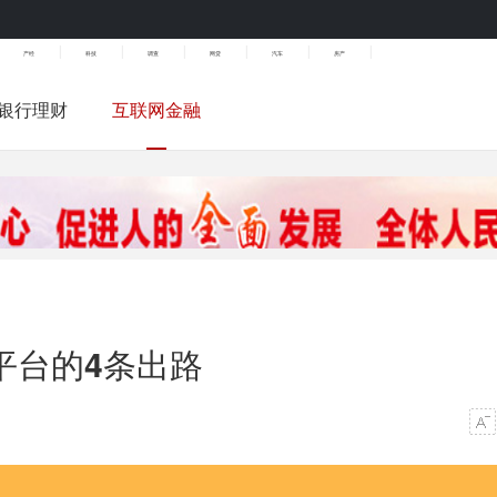
|
|
|
|
|
|
产经
科技
调查
网贷
汽车
房产
银行理财
互联网金融
平台的4条出路