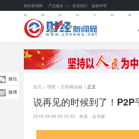
财经新闻网
产品服务
联系我们
版权申明
|
|
|
|
|
|
|
财经
新闻
社会
娱乐
外汇
家居
理财
微信
首页
>
理财
>
互联网金融
>
正文
微博
说再见的时候到了！P2P
2018-09-08 09:10:33
来源：金评媒