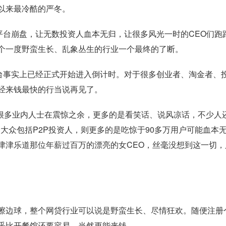
以来最冷酷的严冬。
平台崩盘，让无数投资人血本无归，让很多风光一时的CEO们跑
个一度野蛮生长、乱象丛生的行业一个最终的了断。
平台事实上已经正式开始进入倒计时。对于很多创业者、淘金者、
经来钱最快的行当说再见了。
，很多业内人士在震惊之余，更多的是看笑话、说风凉话，不少人
会大众包括P2P投资人，则更多的是吃惊于90多万用户可能血本
津津乐道那位年薪过百万的漂亮的女CEO，丝毫没想到这一切，
擦边球，整个网贷行业可以说是野蛮生长、尽情狂欢。随便注册
乎比开餐馆还要容易，当然更能来钱。