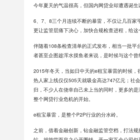
今年夏天的气温很高，但国内网贷业却遭遇诞生
6、7、8三个月连续不断的暴雷，不仅让几百家
更让监管层痛下决心，加快合规检查进程，给这
伴随着108条检查清单的正式发布，相当一批
者甚至企图趁浑水摸鱼者来说，是时候与这个曾
2015年冬天，当如日中天的e租宝暴雷的时候
热人家上线仅仅505天就吸金高达747亿元；社
归，不少人在侥幸自己未上当的同时，更多的是
整个网贷行业危机的开始。
e租宝暴雷，是整个P2P行业的分水岭。
之前，借着金融创新，钻金融监管空档，打法规
站，就能堂而皇之公开圈钱，开一家互金公司似