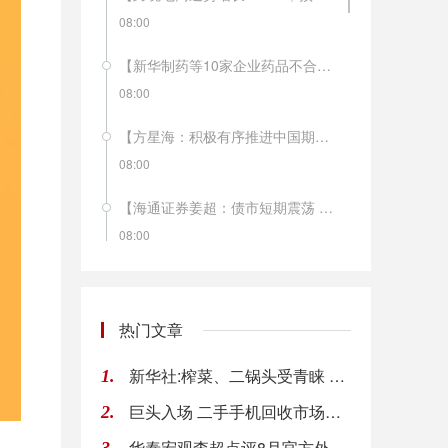
08:00
【新华制药等10家企业药品不合格】9月7日，国家药品监督管理局发布公告称，经吉林省药品检验所等6家药品检验机构检验，新华制药有限公司等10家企业生产的15批次药品不符合规定。
08:00
【方星海：积极有序推进中国期货市场对外开放】中国证监会副主席方星海表示，今年以来，中国期货市场在对外开放方面呈现出品种、 机构、投资者“三箭齐发”的良好态势。下一步，中国证监会将按照国家金融业对外开放的总体部署，坚持“引进来、走出去”兼顾、 近期以“引进来”为主的方针，顺势而为，积极有序地推进中国期货市场的对外开放。
08:00
【海通证券姜超：债市短期震荡 长期依旧向好】海通证券姜超研究团队认为，受通胀预期、供给放量和美国加息影响，债市短期受到冲击。但从经济基本面看，目前无论是需求还是生产都明显回落，而通胀也是短升长降，债市长期依旧向好，调整就是配置机会。政府债券发行放量短期弥补了社会融资的回落，但社会融资当中收缩的主要是影子银行，而新增的融资主要流向了政府部门，依赖于影子银行融资的房地产、融资平台等机构仍面临债务违约风险冲击，未来仍需以中高等级债券为主展开配置。
08:00
【2018世界制造业大会】郑建邦说，这次首届世界制造业大会，确立了“创新驱动，制造引领，拥抱世界新工业革命”的主题，恰逢其时，意义重大。中国制造业发展取得举世瞩目的成就，放眼全球，未来制造业发展潜力巨大、前景广阔。中国愿意与国际社会一道共同面对全球产业竞争格局调整带来的巨大挑战，中国制造业发展也给世界各国带来重大合作机遇。
08:00
热门文章
【汽车专家贾新光：国内新能源车的窗口期只有3-5年】中国首届新能源汽车产业峰会于9月9日在山东德州齐河县开幕。中国汽车流通协会常务理事贾新光在会上表示，面对特斯拉入华、国外电池技术日趋成熟，留给中国新能源车企的时间已经不多，窗口期只有3-5年。当前，应当抓紧电池技术的研究。
新华社:榨菜、二锅头受青睐 实质是消费理念提升表现
1.
08:00
巨头入场 二手手机回收市场战争升级
2.
【美国多举措力保人工智能“领头羊”地位】今年以来，美国通过强化政策支持、推动国会立法、加大研发投入等多项措施，优先推进人工智能技术发展，力图保持人工智能时代“领头羊”地位。除对内构建人工智能体系外，美国政府对外还采取积极策略，对各国的人工智能发展进行跟踪与评估，并通过各种手段遏制竞争对手的发展。（新华社）
华泰宏观李超点评8月官方外汇储备:资本流出压力加大
08:00