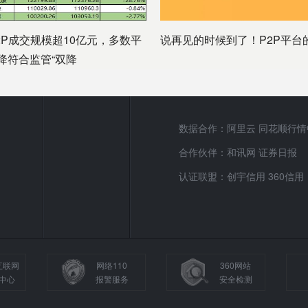
2P成交规模超10亿元，多数平
说再见的时候到了！P2P平台
降符合监管“双降
数据合作：阿里云 同花顺行情
合作伙伴：和讯网 证券日报
认证联盟：创宇信用 360信用
互联网
网络110
360网站
中心
报警服务
安全检测