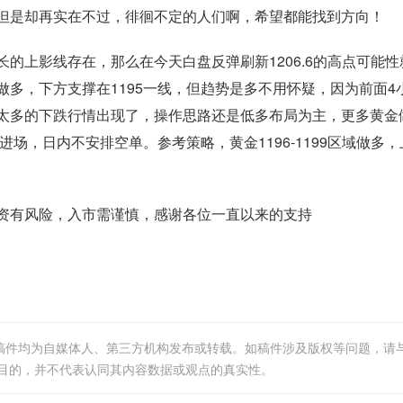
但是却再实在不过，徘徊不定的人们啊，希望都能找到方向！
上影线存在，那么在今天白盘反弹刷新1206.6的高点可能性
多，下方支撑在1195一线，但趋势是多不用怀疑，因为前面4
太多的下跌行情出现了，操作思路还是低多布局为主，更多黄金
进场，日内不安排空单。参考策略，黄金1196-1199区域做多，
有风险，入市需谨慎，感谢各位一直以来的支持
等稿件均为自媒体人、第三方机构发布或转载。如稿件涉及版权等问题，请
目的，并不代表认同其内容数据或观点的真实性。