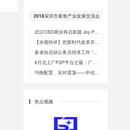
【《殡葬管理条例》时隔21年拟大修，5项基本服务实行政府定价】民政部7日公布的《殡葬管理条例（修订草案征求意见稿）》中明确提出，国家建立基本殡葬公共服务制度，提供遗体接运、暂存、火化、骨灰存放以及生态安葬等基本殡葬服务，实行政府定价并动态调整。针对殡葬设施管理，征求意见稿规定，严格限制公墓墓位占地面积、墓碑高度和使用期限。公益性公墓、骨灰堂的墓位、格位价格实行政府定价并动态调整。经营性公墓的墓位用地费和维护管理费实行政府指导价。（新华社）
08:00
2018深圳市素食产业发展交流会
武汉CBD商业再启新篇 Joy Park悦街华彩启幕
【央视快评】把新时代改革开放继续推向前进
多省份启动公务员招录工作 “京考”笔试今举行
8月北上广P2P平台之最：广东收益率最高，三地问题平台数大降
均衡配置、应对震荡——中信建投9月金股组合
热点视频