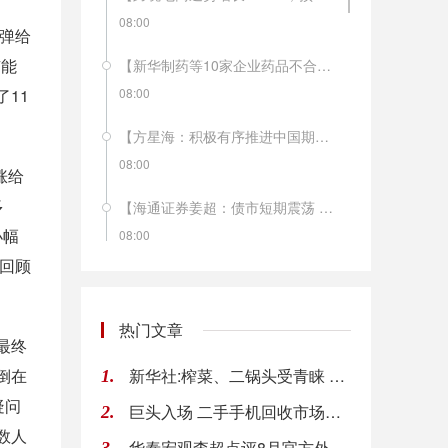
08:00
弹给
有能
【新华制药等10家企业药品不合格】9月7日，国家药品监督管理局发布公告称，经吉林省药品检验所等6家药品检验机构检验，新华制药有限公司等10家企业生产的15批次药品不符合规定。
11
08:00
【方星海：积极有序推进中国期货市场对外开放】中国证监会副主席方星海表示，今年以来，中国期货市场在对外开放方面呈现出品种、 机构、投资者“三箭齐发”的良好态势。下一步，中国证监会将按照国家金融业对外开放的总体部署，坚持“引进来、走出去”兼顾、 近期以“引进来”为主的方针，顺势而为，积极有序地推进中国期货市场的对外开放。
08:00
涨给
多
【海通证券姜超：债市短期震荡 长期依旧向好】海通证券姜超研究团队认为，受通胀预期、供给放量和美国加息影响，债市短期受到冲击。但从经济基本面看，目前无论是需求还是生产都明显回落，而通胀也是短升长降，债市长期依旧向好，调整就是配置机会。政府债券发行放量短期弥补了社会融资的回落，但社会融资当中收缩的主要是影子银行，而新增的融资主要流向了政府部门，依赖于影子银行融资的房地产、融资平台等机构仍面临债务违约风险冲击，未来仍需以中高等级债券为主展开配置。
小幅
08:00
以回顾
【2018世界制造业大会】郑建邦说，这次首届世界制造业大会，确立了“创新驱动，制造引领，拥抱世界新工业革命”的主题，恰逢其时，意义重大。中国制造业发展取得举世瞩目的成就，放眼全球，未来制造业发展潜力巨大、前景广阔。中国愿意与国际社会一道共同面对全球产业竞争格局调整带来的巨大挑战，中国制造业发展也给世界各国带来重大合作机遇。
08:00
热门文章
最终
【汽车专家贾新光：国内新能源车的窗口期只有3-5年】中国首届新能源汽车产业峰会于9月9日在山东德州齐河县开幕。中国汽车流通协会常务理事贾新光在会上表示，面对特斯拉入华、国外电池技术日趋成熟，留给中国新能源车企的时间已经不多，窗口期只有3-5年。当前，应当抓紧电池技术的研究。
倒在
新华社:榨菜、二锅头受青睐 实质是消费理念提升表现
1.
08:00
疑问
巨头入场 二手手机回收市场战争升级
2.
【美国多举措力保人工智能“领头羊”地位】今年以来，美国通过强化政策支持、推动国会立法、加大研发投入等多项措施，优先推进人工智能技术发展，力图保持人工智能时代“领头羊”地位。除对内构建人工智能体系外，美国政府对外还采取积极策略，对各国的人工智能发展进行跟踪与评估，并通过各种手段遏制竞争对手的发展。（新华社）
数人
华泰宏观李超点评8月官方外汇储备:资本流出压力加大
08:00