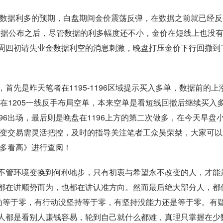
数据利多的预期，白盘期间金价震荡反弹，在数据之前就已经反
P数据公布之后，尽管数据的利多幅度还不小，金价在短线上也没
周四初请失业金数据利空的消息刺激，晚盘打压金价下行回撤到了
。
是昨天笔者在1195-1196区域提示买入多单，数据前的上
压制在1205一线反手布局空单，本来空单是看短线回撤后继续买入
96出场，最后则是晚盘在1196上方的第二次做多，在今天早盘
万变交易需灵活把控，及时的指导关注笔者工众昊荣桀，大家可
做多看高》进行查阅！
管环境变换到何种地步，只有初衷与希望永不改变的人，才能
都在讲顺势而为，也都在讲认准方向。然而最后绝大部分人，都
行动等于零，有行动没坚持等于零，有坚持没能力还是等于零。有
所以，人都是看别人赚钱容易，轮到自己就什么都难，真理只掌握在少