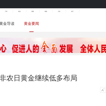
|
|
|
|
|
|
产经
科技
调查
网贷
汽车
房产
黄金导读
黄金要闻
 非农日黄金继续低多布局