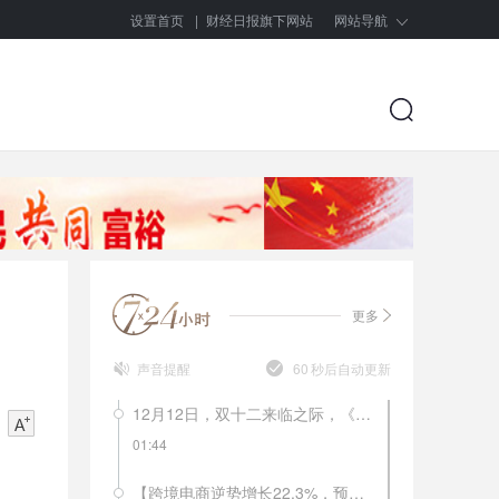
设置首页
|
财经日报旗下网站
网站导航
更多
声音提醒
60
秒后自动更新
12月12日，双十二来临之际，《南方周末》的一篇报道就解开了不少人的困惑，南极人品牌所有商品均不自己生产，品牌的拥有方南极电商只是品牌的运营方和吊牌的出售者。网上的南极人店铺有多少呢？目前南极人旗下全品牌授权经销商有846家，合作经销商3427家，授权店铺4442家。从2018年年初至今，南极人已经14次被国家质监部门及地方消费者协会拉入不合格产品黑名单。这样的滥授权，会不会毁掉南极人这个品牌？
01:44
【跨境电商逆势增长22.3%，预计年底将突破9万亿大关】9月8日，《中国电子商务报告2017-2018》在厦门发布。报告显示，2017年中国全年全社会电子商务交易总额规模达到29.16万亿元，交易额同比增长11.7%，是2013年的2.8倍。其中跨境电商交易额达8.2万亿元，同比增长22.3%，预计2018年中国跨境电商交易规模将达到9万亿以上，占全球交易总额40%以上。