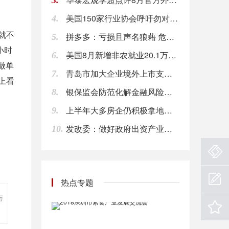
3.
美国150家行业协会呼吁勿对更多中国商品加征关税
4.
【石墨电极企业现货供应吃紧状态 石墨电极价格有望继续上涨】截止本周五止， 国内超高功率石墨电极直径300-700mm主流出厂含税价格5万-13万元\/吨，高功率石墨电极直径300-500mm主流出厂含税价格4.5万-6.5万元\/吨，普通功率石墨电极直径300-500mm主流出厂含税价格3万-4万元\/吨。分析称，石墨电极价格低位反弹以及现货紧张，都给下游采购带来积极信号，市场买涨情绪渐增。后市看石墨电极价格下跌行情结束，震荡上行开启，但是否能够大幅反弹有待市场验证。
就不
拼多多：亏损且声名狼藉 危机四伏如何自救
5.
08:00
小时
美国8月新增非农就业20.1万人 好于市场预期
6.
【北京市住建委:互联网平台房源须信息真实并实时更新】北京市住建委相关负责人日前表示，互联网平台作为房源发布主渠道，必须做到房源信息、经纪人信息真实并实时更新。开展互联网房源信息执法检查是一项长期工作，北京住建执法部门每周都会安排执法人员对各网站房源信息发布情况进行专项执法检查。（新华网）
做单
青岛市加大企业境外上市支持力度
08:00
7.
上看
银保监会防范化解金融风险攻坚战三年行动方案已获金融委批准
8.
【《全球石墨烯产业研究报告（2018）》正式发布】 2018中国国际石墨烯创新大会新闻发布会在西安召开，由中国石墨烯产业技术创新战略联盟产业研究中心编写的《全球石墨烯产业研究报告(2018)》正式发布。 据统计，截至2017年12月底，我国从事石墨烯的研发、生产、销售、推广等相关单位的数量达到4800多家，石墨烯产业的市场规模增长至70亿元，石墨烯产业呈现出快速发展趋势，石墨烯应用企业已经初具规模，并形成了良性循环的状态。
08:00
上半年大多房企仍积极拿地扩规模 房地产板块中期净负债率超过100
9.
发改委：做好政府出资产业投资基金绩效评价工作
10.
【期货公司分类评价结果出炉 19家获得“AA”评级】2018年期货公司分类评价结果日前正式揭晓。期货行业149家期货公司都参与分类评价，其中80家期货公司维持评级不变，而且期货行业头部公司继续保持稳定格局。数据显示，19家期货公司被评为“AA”级，较去年减少3家。A类公司数量与去年持平，均为37家；B类公司数量由去年的100家降至94家；C类公司数量由去年的8家增至16家；D类公司数量由去年的4家降至2家。（券商中国）
08:00
【中国电影票房达467亿元】第四届中国电影新力量论坛8日在长春举行。据介绍，截至9月7日，中国电影票房达467亿元，同比增长16%，国产影片份额超65%，票房前10名影片中国产片占7部，且包揽前4位。（一财）
热点专题
08:00
与
【北京：2017年新能源和可再生能源利用量达543万吨标准煤】2017年，北京市新能源和可再生能源利用量达到543万吨标准煤，占全市能源消费总量比重为7.6%。据了解，《北京市“十三五”时期新能源和可再生能源发展规划》提出：到2020年，北京市新能源和可再生能源开发利用总量达到620万吨标准煤，较2015年增长35%以上，占全市能源消费总量的比重达到8%以上。（新华社）
08:00