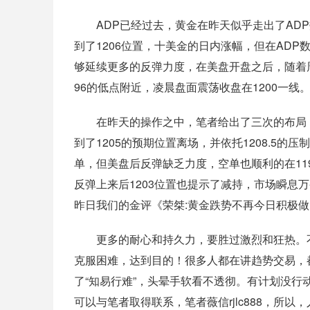
ADP已经过去，黄金在昨天似乎走出了ADP
到了1206位置，十美金的日内涨幅，但在AD
够延续更多的反弹力度，在美盘开盘之后，随着
96的低点附近，凌晨盘面震荡收盘在1200一线
在昨天的操作之中，笔者给出了三次的布局，首先
到了1205的预期位置离场，并依托1208.5的
单，但美盘后反弹缺乏力度，空单也顺利的在11
反弹上来后1203位置也提示了减持，市场瞬息
昨日我们的金评《荣桀:黄金跌势不再今日积极
更多的耐心和持久力，要胜过激烈和狂热。不
克服困难，达到目的！很多人都在讲趋势交易，
了“知易行难”，头晕手软看不透彻。有计划没
可以与笔者取得联系，笔者薇信rjlc888，