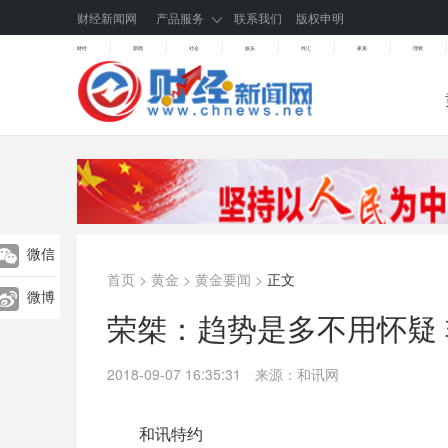
财经新闻网
产品服务
联系我们
版权申明
|
|
|
|
|
|
|
财经
新闻
社会
娱乐
外汇
家居
理财
微信
首页
>
黄金
>
黄金要闻
>
正文
微博
荣桀：趋势是多不用怀疑
2018-09-07 16:35:31
来源：和讯网
和讯特约