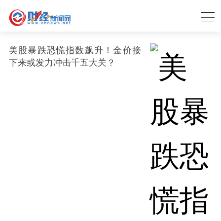
美股暴跌恐慌指数飙升！金价接
下来或发力冲击千五大关？