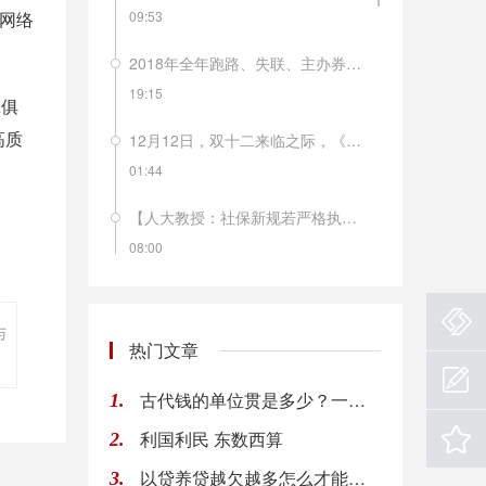
销网络
09:53
2018年全年跑路、失联、主办券商风险提示……这样的“黑天鹅”今年以来在新三板频频发生。据不完全统计，今年以来已有近20家新三板公司董事长失联。
19:15
A俱
高质
12月12日，双十二来临之际，《南方周末》的一篇报道就解开了不少人的困惑，南极人品牌所有商品均不自己生产，品牌的拥有方南极电商只是品牌的运营方和吊牌的出售者。网上的南极人店铺有多少呢？目前南极人旗下全品牌授权经销商有846家，合作经销商3427家，授权店铺4442家。从2018年年初至今，南极人已经14次被国家质监部门及地方消费者协会拉入不合格产品黑名单。这样的滥授权，会不会毁掉南极人这个品牌？
01:44
【人大教授：社保新规若严格执行 企业负担将增长50% 】人大财政金融学院副教授马光荣表示，如果现有参保职工严格按照实际工资作为缴费基数，同时法定缴费率严格按照28%执行的话，整个企业部门的社保缴费负担上升50%左右，企业的用工成本会上升7.5%，企业的利润会下降8.2%。短期之内，因为工资有黏性，所以社保费负担的上升主要由企业承担；但是中长期看的话，用工成本上升导致部分制造业企业可能会出现外迁，工人工资会下降。
08:00
新华社援引专家分析认为，８月份菜价、肉价波动，主要是季节性因素所致，后期食品价格、服务价格、工业消费品价格仍将保持温和水平，通胀压力没有明显增加。
08:00
与
热门文章
【洪磊：税收制度是私募基金健康发展的保障】中国证券投资基金业协会会长洪磊表示，税收制度是私募基金健康发展的保障。应当坚持税收法定原则，遵循《基金法》确立的基金属性和税收法律确定的规则，全面审视和调整基金行业税收政策。在私募基金税收征管过程中，应当明确区分作为管理人的合伙企业和作为基金产品的合伙企业，依合伙企业不同收入的性质，准确适用税种和税率。（中证报）
古代钱的单位贯是多少？一贯钱多少人民币？
1.
08:00
利国利民 东数西算
2.
欧盟首席英国退欧事务谈判官Barnier：在未来6到8周达成脱欧协议是“现实的“。
以贷养贷越欠越多怎么才能自救 网贷欠款太多应该这样做
3.
08:00