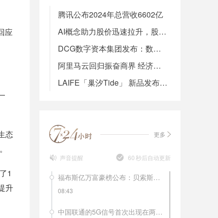
腾讯公布2024年总营收6602亿
AI概念助力股价迅速拉升，股东集中套现的背后，AI眼镜赛道路在何方？
回应
DCG数字资本集团发布：数字经济新浪潮下的主动布局——VistaSage发布会现场直击
阿里马云回归振奋商界 经济活力十足欣欣向好！
LAIFE「巢汐Tide」 新品发布会盛大召开，“美似潮汐，更迭永续”引领抗衰新潮流
一
生态
更多
。
声音提醒
60
秒后自动更新
了1
福布斯亿万富豪榜公布：贝索斯再夺冠，马化腾居于第20位！
提升
08:43
中国联通的5G信号首次出现在两会上。记者3月1日上午在北京梅地亚两会新闻中心的现场看到，中国联通的5G信号已经实现了在新闻中心的全覆盖。