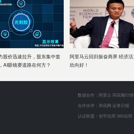
助力股价迅速拉升，股东集中套
阿里马云回归振奋商界 经济活
，AI眼镜赛道路在何方？
欣向好！
数据合作：阿里云 同花顺行情
合作伙伴：和讯网 证券日报
认证联盟：创宇信用 360信用