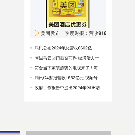
Fred’s（FRED）股价周一飙升，目前涨超50%。
08:00
美团发布二季度财报：营收918亿元
腾讯公布2024年总营收6602亿
阿里马云回归振奋商界 经济活力十足欣欣向好！
符合当下家装趋势的电视来了！海信“双面薄”电视即将发布
腾讯Q4财报营收1552亿元 视频号使用时长翻番 预计回购千亿港元
政府工作报告中提出2024年GDP增长预期目标为5%左右