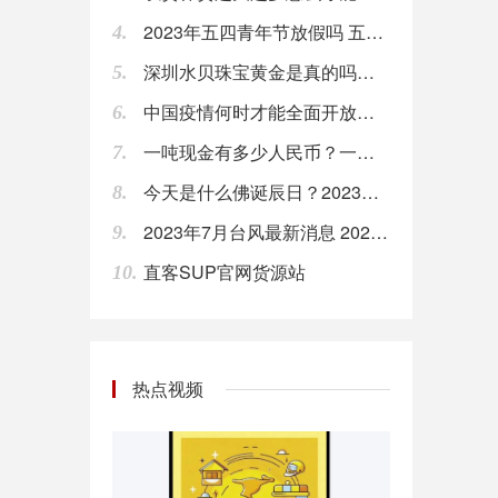
2023年五四青年节放假吗 五四青年节放假几天
4.
欧盟首席英国退欧事务谈判官Barnier：我们有义务控制外部边界的商品流动。
深圳水贝珠宝黄金是真的吗？深圳水贝黄金有假货吗？
5.
08:00
中国疫情何时才能全面开放？ 2024年疫情能结束吗
6.
美银美林：若在美国制造，iPhone可能贵20%。
一吨现金有多少人民币？一亿人民币几吨？
08:00
7.
今天是什么佛诞辰日？2023年6月2日佛教节日时间
8.
利比亚国家石油公司总裁Sanalla称，国家石油公司总部遇袭事件对石油生产没有影响。
08:00
2023年7月台风最新消息 2023年7月台风时间表
9.
直客SUP官网货源站
10.
【腾讯投资部否认投资子弹短信：并无此事】针对“投资子弹短信”一事，腾讯投资并购部回应，表示并无此事。罗永浩 之前在微博提到，子弹短信上线第二天腾讯投资部就打去电话，看看投资的情况。罗永浩称，子弹短信不足以挑战微信，但能拿10%-20%份额，做到几十亿甚至上百亿估值。
08:00
【部分长租公寓存在装修污染问题 亟待出台统一规范】近日，部分品牌长租公寓被曝出甲醛等空气污染物超标，有用户直指装修污染是对住户健康造成威胁的“元凶”。记者调查发现，部分长租公寓在光鲜的外表下，却存在着不容忽视的装修污染问题，亟待行业内部出台统一规范。（新华社）
热点视频
08:00
Fred’s（FRED）股价周一飙升，目前涨超50%；此前，该公司宣布以1.65亿美元的价格将一些药房档案出售给Walgreens。
08:00