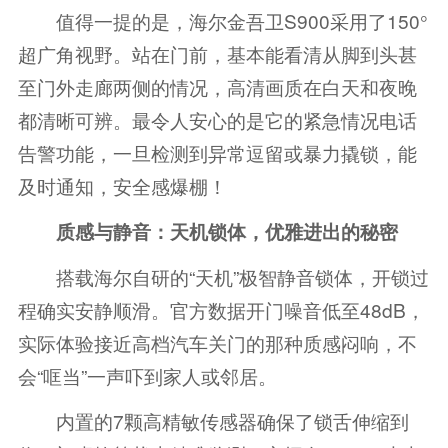
值得一提的是，海尔金吾卫S900采用了150°
超广角视野。站在门前，基本能看清从脚到头甚
至门外走廊两侧的情况，高清画质在白天和夜晚
都清晰可辨。最令人安心的是它的紧急情况电话
告警功能，一旦检测到异常逗留或暴力撬锁，能
及时通知，安全感爆棚！
质感与静音：天机锁体，优雅进出的秘密
搭载海尔自研的“天机”极智静音锁体，开锁过
程确实安静顺滑。官方数据开门噪音低至48dB，
实际体验接近高档汽车关门的那种质感闷响，不
会“哐当”一声吓到家人或邻居。
内置的7颗高精敏传感器确保了锁舌伸缩到