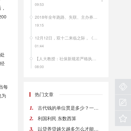
09:53
后，
00
2018年全年跑路、失联、主办券商风险提示……这样的“黑天鹅”今年以来在新三板频频发生。据不完全统计，今年以来已有近20家新三板公司董事长失联。
19:15
12月12日，双十二来临之际，《南方周末》的一篇报道就解开了不少人的困惑，南极人品牌所有商品均不自己生产，品牌的拥有方南极电商只是品牌的运营方和吊牌的出售者。网上的南极人店铺有多少呢？目前南极人旗下全品牌授权经销商有846家，合作经销商3427家，授权店铺4442家。从2018年年初至今，南极人已经14次被国家质监部门及地方消费者协会拉入不合格产品黑名单。这样的滥授权，会不会毁掉南极人这个品牌？
01:44
工处
【人大教授：社保新规若严格执行 企业负担将增长50% 】人大财政金融学院副教授马光荣表示，如果现有参保职工严格按照实际工资作为缴费基数，同时法定缴费率严格按照28%执行的话，整个企业部门的社保缴费负担上升50%左右，企业的用工成本会上升7.5%，企业的利润会下降8.2%。短期之内，因为工资有黏性，所以社保费负担的上升主要由企业承担；但是中长期看的话，用工成本上升导致部分制造业企业可能会出现外迁，工人工资会下降。
曾经
08:00
新华社援引专家分析认为，８月份菜价、肉价波动，主要是季节性因素所致，后期食品价格、服务价格、工业消费品价格仍将保持温和水平，通胀压力没有明显增加。
当每
08:00
热门文章
也为
【洪磊：税收制度是私募基金健康发展的保障】中国证券投资基金业协会会长洪磊表示，税收制度是私募基金健康发展的保障。应当坚持税收法定原则，遵循《基金法》确立的基金属性和税收法律确定的规则，全面审视和调整基金行业税收政策。在私募基金税收征管过程中，应当明确区分作为管理人的合伙企业和作为基金产品的合伙企业，依合伙企业不同收入的性质，准确适用税种和税率。（中证报）
古代钱的单位贯是多少？一贯钱多少人民币？
1.
08:00
利国利民 东数西算
2.
欧盟首席英国退欧事务谈判官Barnier：在未来6到8周达成脱欧协议是“现实的“。
以贷养贷越欠越多怎么才能自救 网贷欠款太多应该这样做
3.
08:00