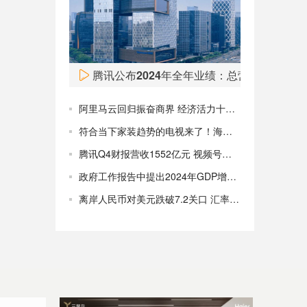
Fred’s（FRED）股价周一飙升，目前涨超50%。
08:00
腾讯公布2024年全年业绩：总营收6602亿
阿里马云回归振奋商界 经济活力十足欣欣向好！
符合当下家装趋势的电视来了！海信“双面薄”电视即将发布
腾讯Q4财报营收1552亿元 视频号使用时长翻番 预计回购千亿港元
政府工作报告中提出2024年GDP增长预期目标为5%左右
离岸人民币对美元跌破7.2关口 汇率变化仍由市场驱动