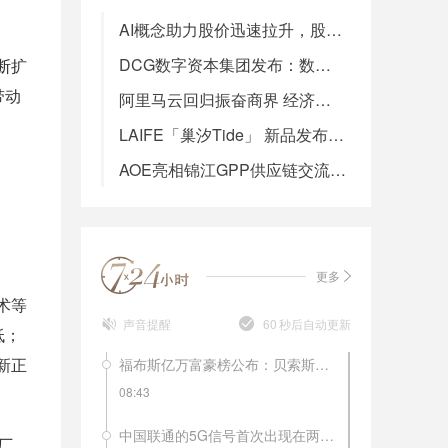
AI概念助力股价迅速拉升，股东集中套现的背后，AI眼镜赛道路在何方？
DCG数字资本集团发布：数字经济新浪潮下的主动布局——VistaSage发布会现场直击
断扩
带动
阿里马云回归振奋商界 经济活力十足欣欣向好！
LAIFE「巢汐Tide」 新品发布会盛大召开，“美似潮汐，更迭永续”引领抗衰新潮流
AOE亮相锦江GPP供应链交流会，解析酒店空气管理“密码”
更多
术等
声音提醒
60
秒后自动更新
低；
新正
福布斯亿万富豪榜公布：贝索斯再夺冠，马化腾居于第20位！
08:43
中国联通的5G信号首次出现在两会上。记者3月1日上午在北京梅地亚两会新闻中心的现场看到，中国联通的5G信号已经实现了在新闻中心的全覆盖。
厂