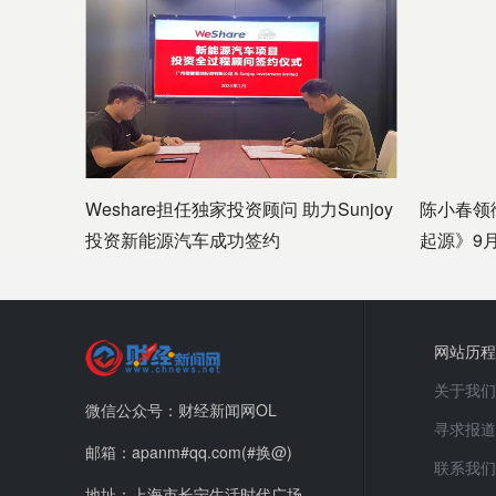
Weshare担任独家投资顾问 助力Sunjoy
陈小春领
投资新能源汽车成功签约
起源》9
网站历程
关于我们
微信公众号：财经新闻网OL
寻求报道
邮箱：apanm#qq.com(#换@)
联系我们
地址：上海市长宁生活时代广场