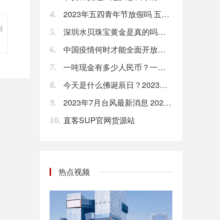
2023年五四青年节放假吗 五四青年节放假几天
4.
欧盟首席英国退欧事务谈判官Barnier：我们有义务控制外部边界的商品流动。
与
深圳水贝珠宝黄金是真的吗？深圳水贝黄金有假货吗？
5.
08:00
中国疫情何时才能全面开放？ 2024年疫情能结束吗
6.
美银美林：若在美国制造，iPhone可能贵20%。
一吨现金有多少人民币？一亿人民币几吨？
08:00
7.
今天是什么佛诞辰日？2023年6月2日佛教节日时间
8.
利比亚国家石油公司总裁Sanalla称，国家石油公司总部遇袭事件对石油生产没有影响。
08:00
2023年7月台风最新消息 2023年7月台风时间表
9.
直客SUP官网货源站
10.
【腾讯投资部否认投资子弹短信：并无此事】针对“投资子弹短信”一事，腾讯投资并购部回应，表示并无此事。罗永浩 之前在微博提到，子弹短信上线第二天腾讯投资部就打去电话，看看投资的情况。罗永浩称，子弹短信不足以挑战微信，但能拿10%-20%份额，做到几十亿甚至上百亿估值。
08:00
【部分长租公寓存在装修污染问题 亟待出台统一规范】近日，部分品牌长租公寓被曝出甲醛等空气污染物超标，有用户直指装修污染是对住户健康造成威胁的“元凶”。记者调查发现，部分长租公寓在光鲜的外表下，却存在着不容忽视的装修污染问题，亟待行业内部出台统一规范。（新华社）
热点视频
08:00
Fred’s（FRED）股价周一飙升，目前涨超50%；此前，该公司宣布以1.65亿美元的价格将一些药房档案出售给Walgreens。
08:00