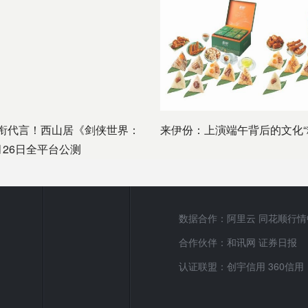
衔代言！西山居《剑侠世界：
来伊份：上演端午背后的文化“
月26日全平台公测
数据合作：阿里云 同花顺行情
合作伙伴：和讯网 证券日报
认证联盟：创宇信用 360信用