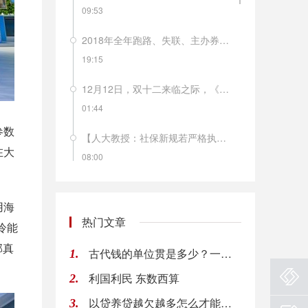
09:53
2018年全年跑路、失联、主办券商风险提示……这样的“黑天鹅”今年以来在新三板频频发生。据不完全统计，今年以来已有近20家新三板公司董事长失联。
19:15
12月12日，双十二来临之际，《南方周末》的一篇报道就解开了不少人的困惑，南极人品牌所有商品均不自己生产，品牌的拥有方南极电商只是品牌的运营方和吊牌的出售者。网上的南极人店铺有多少呢？目前南极人旗下全品牌授权经销商有846家，合作经销商3427家，授权店铺4442家。从2018年年初至今，南极人已经14次被国家质监部门及地方消费者协会拉入不合格产品黑名单。这样的滥授权，会不会毁掉南极人这个品牌？
01:44
参数
【人大教授：社保新规若严格执行 企业负担将增长50% 】人大财政金融学院副教授马光荣表示，如果现有参保职工严格按照实际工资作为缴费基数，同时法定缴费率严格按照28%执行的话，整个企业部门的社保缴费负担上升50%左右，企业的用工成本会上升7.5%，企业的利润会下降8.2%。短期之内，因为工资有黏性，所以社保费负担的上升主要由企业承担；但是中长期看的话，用工成本上升导致部分制造业企业可能会出现外迁，工人工资会下降。
在大
08:00
新华社援引专家分析认为，８月份菜价、肉价波动，主要是季节性因素所致，后期食品价格、服务价格、工业消费品价格仍将保持温和水平，通胀压力没有明显增加。
用海
08:00
热门文章
冷能
【洪磊：税收制度是私募基金健康发展的保障】中国证券投资基金业协会会长洪磊表示，税收制度是私募基金健康发展的保障。应当坚持税收法定原则，遵循《基金法》确立的基金属性和税收法律确定的规则，全面审视和调整基金行业税收政策。在私募基金税收征管过程中，应当明确区分作为管理人的合伙企业和作为基金产品的合伙企业，依合伙企业不同收入的性质，准确适用税种和税率。（中证报）
部真
古代钱的单位贯是多少？一贯钱多少人民币？
1.
08:00
利国利民 东数西算
2.
欧盟首席英国退欧事务谈判官Barnier：在未来6到8周达成脱欧协议是“现实的“。
以贷养贷越欠越多怎么才能自救 网贷欠款太多应该这样做
3.
08:00