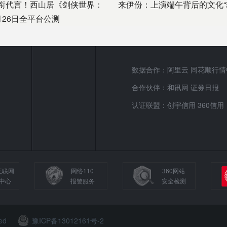
衔代言！西山居《剑侠世界：
来伊份：上演端午背后的文化“
月26日全平台公测
数据合作：阿里云 同花顺行情
合作伙伴：和讯网 证券日报
认证联盟：创宇信用 360信用
互联网
网络110
360网站
中心
报警服务
安全检测
ved
豫ICP备13012161号-2