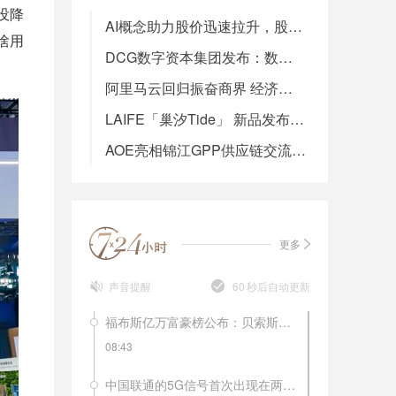
没降
AI概念助力股价迅速拉升，股东集中套现的背后，AI眼镜赛道路在何方？
啥用
DCG数字资本集团发布：数字经济新浪潮下的主动布局——VistaSage发布会现场直击
阿里马云回归振奋商界 经济活力十足欣欣向好！
LAIFE「巢汐Tide」 新品发布会盛大召开，“美似潮汐，更迭永续”引领抗衰新潮流
AOE亮相锦江GPP供应链交流会，解析酒店空气管理“密码”
更多
声音提醒
60
秒后自动更新
福布斯亿万富豪榜公布：贝索斯再夺冠，马化腾居于第20位！
08:43
中国联通的5G信号首次出现在两会上。记者3月1日上午在北京梅地亚两会新闻中心的现场看到，中国联通的5G信号已经实现了在新闻中心的全覆盖。