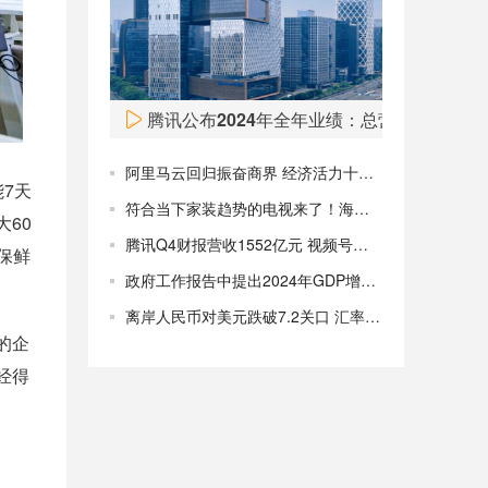
Fred’s（FRED）股价周一飙升，目前涨超50%。
08:00
腾讯公布2024年全年业绩：总营收6602亿
阿里马云回归振奋商界 经济活力十足欣欣向好！
7天
符合当下家装趋势的电视来了！海信“双面薄”电视即将发布
60
腾讯Q4财报营收1552亿元 视频号使用时长翻番 预计回购千亿港元
保鲜
政府工作报告中提出2024年GDP增长预期目标为5%左右
离岸人民币对美元跌破7.2关口 汇率变化仍由市场驱动
的企
经得