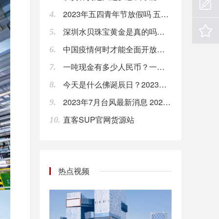
2023年五四青年节放假吗 五四青年节放假几天
4.
欧盟首席英国退欧事务谈判官Barnier：我们有义务控制外部边界的商品流动。
深圳水贝珠宝黄金是真的吗？深圳水贝黄金有假货吗？
5.
08:00
中国疫情何时才能全面开放？ 2024年疫情能结束吗
6.
美银美林：若在美国制造，iPhone可能贵20%。
一吨现金有多少人民币？一亿人民币几吨？
08:00
7.
今天是什么佛诞辰日？2023年6月2日佛教节日时间
8.
利比亚国家石油公司总裁Sanalla称，国家石油公司总部遇袭事件对石油生产没有影响。
08:00
2023年7月台风最新消息 2023年7月台风时间表
9.
直客SUP官网货源站
10.
【腾讯投资部否认投资子弹短信：并无此事】针对“投资子弹短信”一事，腾讯投资并购部回应，表示并无此事。罗永浩 之前在微博提到，子弹短信上线第二天腾讯投资部就打去电话，看看投资的情况。罗永浩称，子弹短信不足以挑战微信，但能拿10%-20%份额，做到几十亿甚至上百亿估值。
08:00
【部分长租公寓存在装修污染问题 亟待出台统一规范】近日，部分品牌长租公寓被曝出甲醛等空气污染物超标，有用户直指装修污染是对住户健康造成威胁的“元凶”。记者调查发现，部分长租公寓在光鲜的外表下，却存在着不容忽视的装修污染问题，亟待行业内部出台统一规范。（新华社）
热点视频
08:00
Fred’s（FRED）股价周一飙升，目前涨超50%；此前，该公司宣布以1.65亿美元的价格将一些药房档案出售给Walgreens。
08:00