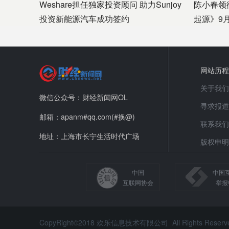
Weshare担任独家投资顾问 助力Sunjoy
陈小春领
投资新能源汽车成功签约
起源》9
网站历程
关于我们
微信公众号：财经新闻网OL
寻求报道
邮箱：apanm#qq.com(#换@)
联系我们
地址：上海市长宁生活时代广场
版权申明
中国
中国
互联网协会
举报
CopyRight©2018 欢乐信息技术有限公司 All Rights Reser