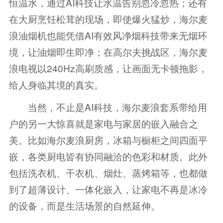
恒温水，通过AI科技让水温告别忽冷忽热；还有
在大厨烹饪松茸的现场，即使爆火猛炒，海尔麦
浪油烟机也能凭借AI有效风净烟科技带来无烟环
境，让油烟即生即净；在高尔夫挑战区，海尔麦
浪电视以240Hz高刷质感，让画面无卡顿拖影，
给人身临其境的真实。
当然，不止是AI科技，海尔麦浪套系带给用
户的另一大惊喜就是家电与家居的嵌入融合之
美。比如海尔麦浪厨房，冰箱与橱柜之间四面平
嵌，各类厨电皆有协同融洽的色彩和材质。此外
包括洗衣机、干衣机、烟灶、蒸烤箱等，也都做
到了超薄设计、一体化嵌入，让家电不再是冰冷
的设备，而是生活场景的自然延伸。