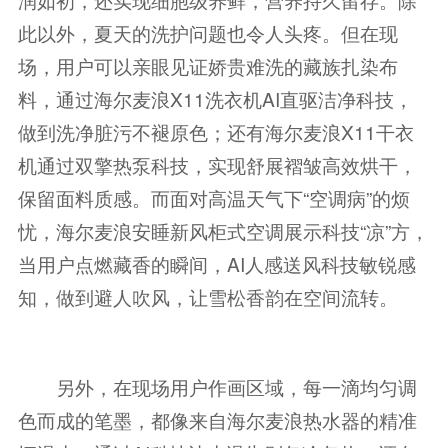
此以外，夏天的洗护问题也令人头疼。但在现
场，用户可以亲眼见证娇贵难洗的藏族扎染布
料，通过海尔麦浪X11洗衣机AI直驱洁净科技，
做到洗净脏污不褪原色；还有海尔麦浪X11干衣
机通过双擎热泵科技，实现舒展褶皱高效烘干，
保留面料质感。而面对高温天气下“空调病”的烦
忧，海尔麦浪安睡新风柜式空调展示科技“凉”方，
当用户点燃藏香的瞬间，AI人感送风科技敏锐感
知，做到避人吹风，让雪松香韵在空间流转。
另外，在现场用户作画区域，每一滴均匀调
色而成的笔墨，都像来自海尔麦浪热水器的精准